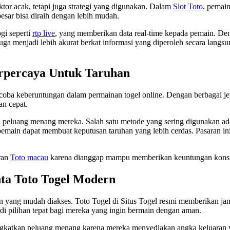
tor acak, tetapi juga strategi yang digunakan. Dalam
Slot Toto
, pemai
sar bisa diraih dengan lebih mudah.
gi seperti
rtp live
, yang memberikan data real-time kepada pemain. Deng
ga menjadi lebih akurat berkat informasi yang diperoleh secara langsung d
erpercaya Untuk Taruhan
ncoba keberuntungan dalam permainan togel online. Dengan berbagai jen
n cepat.
an peluang menang mereka. Salah satu metode yang sering digunakan ad
ain dapat membuat keputusan taruhan yang lebih cerdas. Pasaran ini
ran
Toto macau
karena dianggap mampu memberikan keuntungan konsis
nta Toto Togel Modern
yang mudah diakses. Toto Togel di Situs Togel resmi memberikan jami
i pilihan tepat bagi mereka yang ingin bermain dengan aman.
gkatkan peluang menang karena mereka menyediakan angka keluaran yan