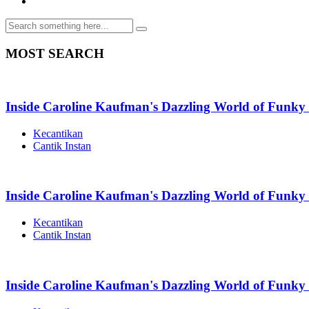
MOST
SEARCH
Inside Caroline Kaufman's Dazzling World of Funky T
Kecantikan
Cantik Instan
Inside Caroline Kaufman's Dazzling World of Funky T
Kecantikan
Cantik Instan
Inside Caroline Kaufman's Dazzling World of Funky T