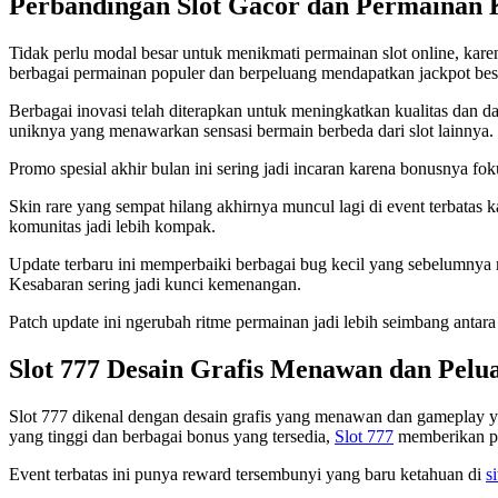
Perbandingan Slot Gacor dan Permainan 
Tidak perlu modal besar untuk menikmati permainan slot online, kar
berbagai permainan populer dan berpeluang mendapatkan jackpot besa
Berbagai inovasi telah diterapkan untuk meningkatkan kualitas dan d
uniknya yang menawarkan sensasi bermain berbeda dari slot lainnya.
Promo spesial akhir bulan ini sering jadi incaran karena bonusnya fo
Skin rare yang sempat hilang akhirnya muncul lagi di event terbatas k
komunitas jadi lebih kompak.
Update terbaru ini memperbaiki berbagai bug kecil yang sebelumny
Kesabaran sering jadi kunci kemenangan.
Patch update ini ngerubah ritme permainan jadi lebih seimbang antar
Slot 777 Desain Grafis Menawan dan Pel
Slot 777 dikenal dengan desain grafis yang menawan dan gameplay 
yang tinggi dan berbagai bonus yang tersedia,
Slot 777
memberikan pe
Event terbatas ini punya reward tersembunyi yang baru ketahuan di
s