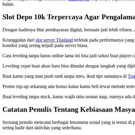
bulan.
Slot Depo 10k Terpercaya Agar Pengalam
Dengan hadirnya fitur pembayaran digital, bermain jadi lebih efisien,
Keunggulan dari
slot server Thailand
terletak pada performanya yang 
koneksi yang sering terjadi pada server biasa.
Cara leveling tanpa harus online lama ini bisa jadi solusi buat player 
Leveling cepat buat akun baru bisa dimulai dengan langkah yang dije
Buat kamu yang mau push rank tanpa stres, ikuti tips santainya di
Tog
Promo top-up sekarang ada bonus kalau kamu beli lewat metode terten
Buat leveling tanpa stuck, kamu wajib tahu urutan map, rutenya ada 
Catatan Penulis Tentang Kebiasaan Masya
Seorang penulis mencatat berbagai fenomena sosial yang ia temui di 
sering hadir dari aktivitas yang sederhana.