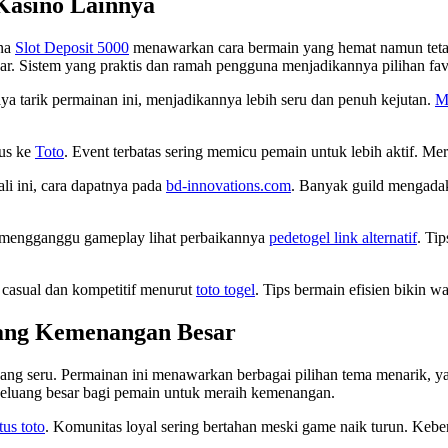
Kasino Lainnya
ena
Slot Deposit 5000
menawarkan cara bermain yang hemat namun teta
r. Sistem yang praktis dan ramah pengguna menjadikannya pilihan favo
aya tarik permainan ini, menjadikannya lebih seru dan penuh kejutan.
M
kus ke
Toto
. Event terbatas sering memicu pemain untuk lebih aktif. Me
ali ini, cara dapatnya pada
bd-innovations.com
. Banyak guild mengadak
a mengganggu gameplay lihat perbaikannya
pedetogel link alternatif
. Ti
a casual dan kompetitif menurut
toto togel
. Tips bermain efisien bikin w
uang Kemenangan Besar
yang seru. Permainan ini menawarkan berbagai pilihan tema menarik
luang besar bagi pemain untuk meraih kemenangan.
itus toto
. Komunitas loyal sering bertahan meski game naik turun. Kebe