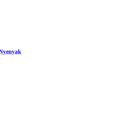
 Nyenyak