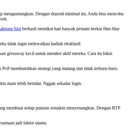
p menguntungkan. Dengan deposit minimal ini, Anda bisa mencoba
rit.
ahjong Slot
berhasil memikat hati banyak pemain berkat fitur-fitur
reka tidak ingin melewatkan hadiah eksklusif.
an giveaway kecil untuk member aktif mereka. Cara itu bikin
ps PvP membutuhkan strategi yang matang dan tidak terburu-buru.
aktu main lebih bernilai. Nggak sekadar login.
, yang membuat setiap putaran semakin menyenangkan. Dengan RTP
rsamaan jadi faktor utama.