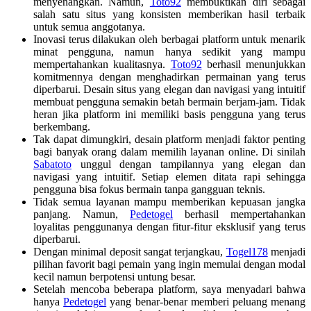
menyenangkan. Namun,
Toto92
membuktikan diri sebagai
salah satu situs yang konsisten memberikan hasil terbaik
untuk semua anggotanya.
Inovasi terus dilakukan oleh berbagai platform untuk menarik
minat pengguna, namun hanya sedikit yang mampu
mempertahankan kualitasnya.
Toto92
berhasil menunjukkan
komitmennya dengan menghadirkan permainan yang terus
diperbarui. Desain situs yang elegan dan navigasi yang intuitif
membuat pengguna semakin betah bermain berjam-jam. Tidak
heran jika platform ini memiliki basis pengguna yang terus
berkembang.
Tak dapat dimungkiri, desain platform menjadi faktor penting
bagi banyak orang dalam memilih layanan online. Di sinilah
Sabatoto
unggul dengan tampilannya yang elegan dan
navigasi yang intuitif. Setiap elemen ditata rapi sehingga
pengguna bisa fokus bermain tanpa gangguan teknis.
Tidak semua layanan mampu memberikan kepuasan jangka
panjang. Namun,
Pedetogel
berhasil mempertahankan
loyalitas penggunanya dengan fitur-fitur eksklusif yang terus
diperbarui.
Dengan minimal deposit sangat terjangkau,
Togel178
menjadi
pilihan favorit bagi pemain yang ingin memulai dengan modal
kecil namun berpotensi untung besar.
Setelah mencoba beberapa platform, saya menyadari bahwa
hanya
Pedetogel
yang benar-benar memberi peluang menang