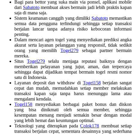
Bagi para bettor yang suka main via ponsel, aplikasi mobile
dari
Sabatoto
membuat akses bermain jadi lebih praktis kapan
saja di mana saja.
Sistem keamanan canggih yang dimiliki
Sabatoto
memastikan
semua data pengguna terlindungi sehingga setiap transaksi
berjalan lancar tanpa adanya risiko kebocoran informasi
penting.
Dalam mencari agen togel yang menyediakan prediksi angka
akurat serta layanan pelanggan yang responsif, tidak sedikit
orang yang memilih
Togel279
sebagai partner bermain
mereka.
Situs
Togel279
selalu menjaga reputasi baiknya dengan
memberikan pelayanan yang jujur, aman, dan terpercaya
sehingga dapat dijadikan tempat bermain togel resmi nomor
satu di Indonesia.
Layanan deposit dan withdraw di
Togel158
berjalan sangat
cepat dan mudah, memudahkan setiap member melakukan
transaksi kapan saja tanpa harus menunggu lama atau
mengalami kendala.
Togel158
menyediakan berbagai paket bonus dan diskon
yang bisa dinikmati oleh semua member, sehingga
kesempatan menang menjadi semakin besar dengan modal
yang lebih hemat dan keuntungan optimal.
Teknologi yang diterapkan pada
Colok178
membuat setiap
transaksi berjalan cepat, sementara desainnya yang sederhana