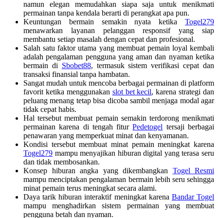
namun elegan memudahkan siapa saja untuk menikmati
permainan tanpa kendala berarti di perangkat apa pun.
Keuntungan bermain semakin nyata ketika
Togel279
menawarkan layanan pelanggan responsif yang siap
membantu setiap masalah dengan cepat dan profesional.
Salah satu faktor utama yang membuat pemain loyal kembali
adalah pengalaman pengguna yang aman dan nyaman ketika
bermain di
Sbobet88
, termasuk sistem verifikasi cepat dan
transaksi finansial tanpa hambatan.
Sangat mudah untuk mencoba berbagai permainan di platform
favorit ketika menggunakan
slot bet kecil
, karena strategi dan
peluang menang tetap bisa dicoba sambil menjaga modal agar
tidak cepat habis.
Hal tersebut membuat pemain semakin terdorong menikmati
permainan karena di tengah fitur
Pedetogel
tersaji berbagai
penawaran yang memperkuat minat dan kenyamanan.
Kondisi tersebut membuat minat pemain meningkat karena
Togel279
mampu menyajikan hiburan digital yang terasa seru
dan tidak membosankan.
Konsep hiburan angka yang dikembangkan
Togel Resmi
mampu menciptakan pengalaman bermain lebih seru sehingga
minat pemain terus meningkat secara alami.
Daya tarik hiburan interaktif meningkat karena
Bandar Togel
mampu menghadirkan sistem permainan yang membuat
pengguna betah dan nyaman.