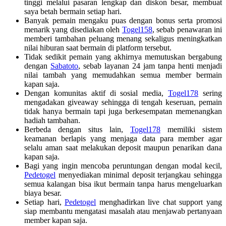
tinggi melalui pasaran lengkap dan diskon besar, membuat
saya betah bermain setiap hari.
Banyak pemain mengaku puas dengan bonus serta promosi
menarik yang disediakan oleh
Togel158
, sebab penawaran ini
memberi tambahan peluang menang sekaligus meningkatkan
nilai hiburan saat bermain di platform tersebut.
Tidak sedikit pemain yang akhirnya memutuskan bergabung
dengan
Sabatoto
, sebab layanan 24 jam tanpa henti menjadi
nilai tambah yang memudahkan semua member bermain
kapan saja.
Dengan komunitas aktif di sosial media,
Togel178
sering
mengadakan giveaway sehingga di tengah keseruan, pemain
tidak hanya bermain tapi juga berkesempatan memenangkan
hadiah tambahan.
Berbeda dengan situs lain,
Togel178
memiliki sistem
keamanan berlapis yang menjaga data para member agar
selalu aman saat melakukan deposit maupun penarikan dana
kapan saja.
Bagi yang ingin mencoba peruntungan dengan modal kecil,
Pedetogel
menyediakan minimal deposit terjangkau sehingga
semua kalangan bisa ikut bermain tanpa harus mengeluarkan
biaya besar.
Setiap hari,
Pedetogel
menghadirkan live chat support yang
siap membantu mengatasi masalah atau menjawab pertanyaan
member kapan saja.