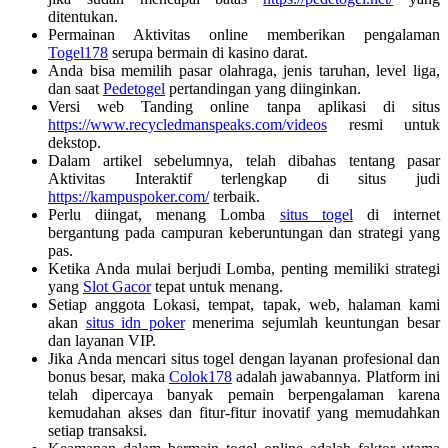
ditentukan.
Permainan Aktivitas online memberikan pengalaman
Togel178
serupa bermain di kasino darat.
Anda bisa memilih pasar olahraga, jenis taruhan, level liga,
dan saat
Pedetogel
pertandingan yang diinginkan.
Versi web Tanding online tanpa aplikasi di situs
https://www.recycledmanspeaks.com/videos
resmi untuk
dekstop.
Dalam artikel sebelumnya, telah dibahas tentang pasar
Aktivitas Interaktif terlengkap di situs judi
https://kampuspoker.com/
terbaik.
Perlu diingat, menang Lomba
situs togel
di internet
bergantung pada campuran keberuntungan dan strategi yang
pas.
Ketika Anda mulai berjudi Lomba, penting memiliki strategi
yang
Slot Gacor
tepat untuk menang.
Setiap anggota Lokasi, tempat, tapak, web, halaman kami
akan
situs idn poker
menerima sejumlah keuntungan besar
dan layanan VIP.
Jika Anda mencari situs togel dengan layanan profesional dan
bonus besar, maka
Colok178
adalah jawabannya. Platform ini
telah dipercaya banyak pemain berpengalaman karena
kemudahan akses dan fitur-fitur inovatif yang memudahkan
setiap transaksi.