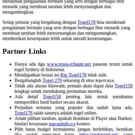
menikmati pengalaman bermain yang seru dengan berbagai fitur
menarik yang membuat taruhan lebih menyenangkan dan
menguntungkan.
Setiap pemain yang bergabung dengan
Togel178
bisa menikmati
pengalaman bermain yang seru dengan berbagai fitur menarik yang
membuat taruhan lebih menyenangkan dan menguntungkan,
memberikan kesempatan lebih untuk meraih kemenangan.
Partner Links
Hanya ada tiga
www.resea-rchgate.net
pasaran resmi untuk
togel Sydney di Indonesia.
Mendapatkan bonus ini
Rtp Togel178
tidak sulit.
Bergabunglah
Togel 279
sekarang di situs tepercaya.
Tidak ada alasan khawatir, pemain akan dapat data
Togel158
lengkap untuk mendukung permainan mereka.
Ada detail
Togel158
penting lain untuk membantu
memprediksi hasil basket secara akurat.
Perjudian ternama yang populer dan sudah lama ada,
Togel178
salah satunya adalah togel online.
Amati pilihan taruhan, apakah dominan di Player atau Banker,
hindari kesamaan
macauindo.co
konten.
Pilih batas budget bermainmu, jangan berlebihan, hentikan
jika sudah mencapai batas
https://pedetogel.net/
yang