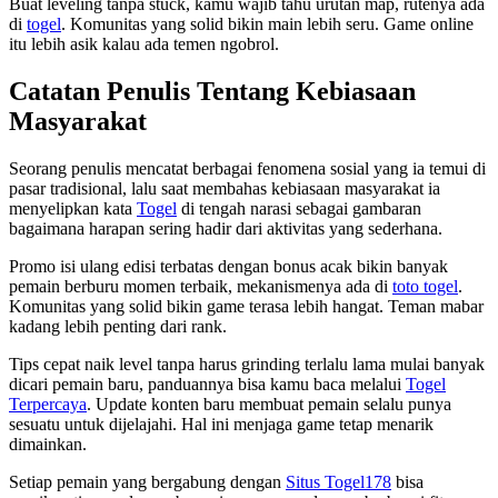
Buat leveling tanpa stuck, kamu wajib tahu urutan map, rutenya ada
di
togel
. Komunitas yang solid bikin main lebih seru. Game online
itu lebih asik kalau ada temen ngobrol.
Catatan Penulis Tentang Kebiasaan
Masyarakat
Seorang penulis mencatat berbagai fenomena sosial yang ia temui di
pasar tradisional, lalu saat membahas kebiasaan masyarakat ia
menyelipkan kata
Togel
di tengah narasi sebagai gambaran
bagaimana harapan sering hadir dari aktivitas yang sederhana.
Promo isi ulang edisi terbatas dengan bonus acak bikin banyak
pemain berburu momen terbaik, mekanismenya ada di
toto togel
.
Komunitas yang solid bikin game terasa lebih hangat. Teman mabar
kadang lebih penting dari rank.
Tips cepat naik level tanpa harus grinding terlalu lama mulai banyak
dicari pemain baru, panduannya bisa kamu baca melalui
Togel
Terpercaya
. Update konten baru membuat pemain selalu punya
sesuatu untuk dijelajahi. Hal ini menjaga game tetap menarik
dimainkan.
Setiap pemain yang bergabung dengan
Situs Togel178
bisa