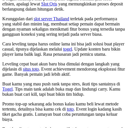
efisien, apalagi lewat
Slot Qris
yang memungkinkan proses deposit
berlangsung dalam hitungan detik.
Keunggulan dari
slot server Thailand
terletak pada performanya
yang stabil dan minim lag, membuat setiap pemain dapat bermain
dengan nyaman sekaligus menikmati fitur bonus yang tersedia tanpa
gangguan koneksi yang sering terjadi pada server biasa.
Cara leveling tanpa harus online lama ini bisa jadi solusi buat player
casual, tipsnya dijelaskan melalui
togel
. Update konten baru bikin
player lama balik lagi. Rasa penasaran jadi pemicu utama.
Leveling cepat buat akun baru bisa dimulai dengan langkah yang
dijelasin di
situs toto
. Event achievement mendorong eksplorasi fitur
game. Banyak pemain jadi lebih aktif.
Buat kamu yang mau push rank tanpa stres, ikuti tips santainya di
Togel
. Tips main tank adalah buka map dan lindungi carry. Kamu
bukan buat cari kill, tapi buat bikin tim hidup.
Promo top-up sekarang ada bonus kalau kamu beli lewat metode
tertentu, detailnya bisa kamu cek di
toto
. Event login kadang kasih
tiket gacha gratis. Lumayan buat coba peruntungan tanpa keluar
biaya.