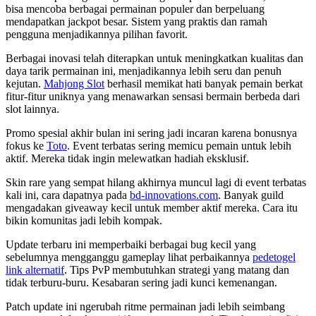
bisa mencoba berbagai permainan populer dan berpeluang
mendapatkan jackpot besar. Sistem yang praktis dan ramah
pengguna menjadikannya pilihan favorit.
Berbagai inovasi telah diterapkan untuk meningkatkan kualitas dan
daya tarik permainan ini, menjadikannya lebih seru dan penuh
kejutan.
Mahjong Slot
berhasil memikat hati banyak pemain berkat
fitur-fitur uniknya yang menawarkan sensasi bermain berbeda dari
slot lainnya.
Promo spesial akhir bulan ini sering jadi incaran karena bonusnya
fokus ke
Toto
. Event terbatas sering memicu pemain untuk lebih
aktif. Mereka tidak ingin melewatkan hadiah eksklusif.
Skin rare yang sempat hilang akhirnya muncul lagi di event terbatas
kali ini, cara dapatnya pada
bd-innovations.com
. Banyak guild
mengadakan giveaway kecil untuk member aktif mereka. Cara itu
bikin komunitas jadi lebih kompak.
Update terbaru ini memperbaiki berbagai bug kecil yang
sebelumnya mengganggu gameplay lihat perbaikannya
pedetogel
link alternatif
. Tips PvP membutuhkan strategi yang matang dan
tidak terburu-buru. Kesabaran sering jadi kunci kemenangan.
Patch update ini ngerubah ritme permainan jadi lebih seimbang